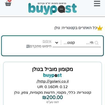
0
כל האתרים בקטגוריה: גולן
Select content
Search content
website-name-search
קטגוריות אתר
איפוס
Select content
חיפוש מתקדם
מקומון מוביל בגולן
http://golani.co.il/
0.16 :UR
0.12 :DR
קטגוריות:
כללי
,
מקומי
,
חדשות מקומיות
,
צפון
,
גולן
₪
200.00
לפני מע”מ