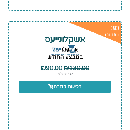
30
הנחה
אשקלונייעס
במבצע החודש
₪
90.00
₪
130.00
לפני מע”מ
רכישת כתבה