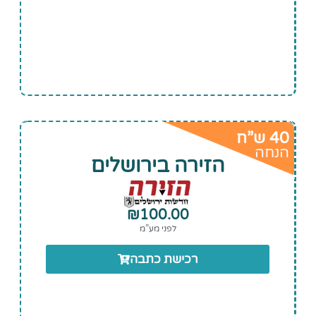
40 ש”ח
הנחה
הזירה בירושלים
₪
100.00
לפני מע”מ
רכישת כתבה