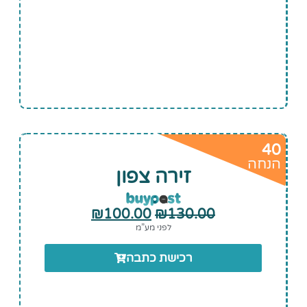
40
הנחה
זירה צפון
₪
100.00
₪
130.00
לפני מע”מ
רכישת כתבה