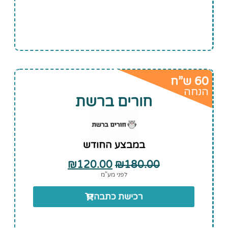
60 ש”ח
הנחה
חורים ברשת
במבצע החודש
₪
120.00
₪
180.00
לפני מע”מ
רכישת כתבה