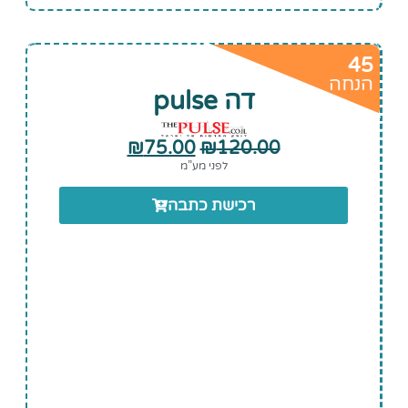
45
הנחה
דה pulse
₪
75.00
₪
120.00
לפני מע”מ
רכישת כתבה