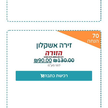
70
הנחה
זירה אשקלון
₪
90.00
₪
130.00
לפני מע”מ
רכישת כתבה