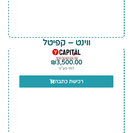
ווינט – קפיטל
₪
3,500.00
לפני מע”מ
רכישת כתבה