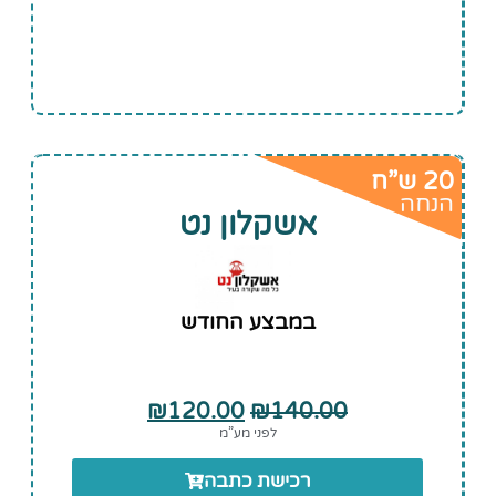
20 ש”ח
הנחה
אשקלון נט
במבצע החודש
₪
120.00
₪
140.00
לפני מע”מ
רכישת כתבה