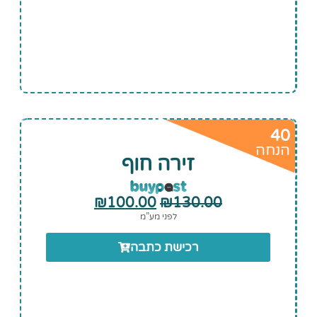
40
הנחה
זירה חוף
₪
100.00
₪
130.00
לפני מע”מ
רכישת כתבה