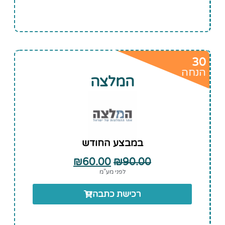
30
הנחה
המלצה
במבצע החודש
₪
60.00
₪
90.00
לפני מע”מ
רכישת כתבה