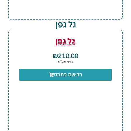
גל גפן
₪
210.00
לפני מע”מ
רכישת כתבה