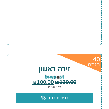
40
הנחה
זירה ראשון
₪
100.00
₪
130.00
לפני מע”מ
רכישת כתבה