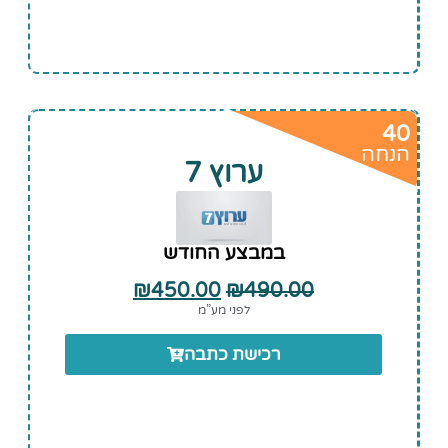
40
הנחה
ערוץ 7
במבצע החודש
₪
450.00
₪
490.00
לפני מע”מ
רכישת כתבה