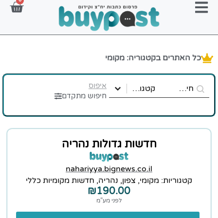
0
כל האתרים בקטגוריה: מקומי
Select content
Search content
website-name-search
קטגוריות אתר
איפוס
Select content
חיפוש מתקדם
חדשות גדולות נהריה
nahariyya.bignews.co.il
קטגוריות:
מקומי
,
צפון
,
נהריה
,
חדשות מקומיות כללי
₪
190.00
לפני מע”מ